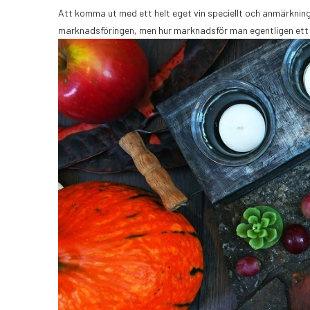
Att komma ut med ett helt eget vin speciellt och anmärknings
marknadsföringen, men hur marknadsför man egentligen ett vi