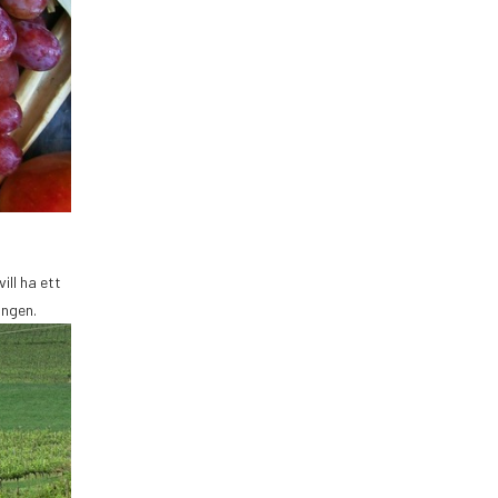
ill ha ett
ången.