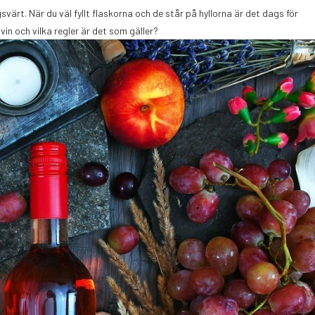
värt. När du väl fyllt flaskorna och de står på hyllorna är det dags för
n och vilka regler är det som gäller?