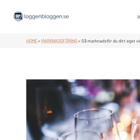
Skip
to
content
null
HOME
>
MARKNADSFÖRING
>
Så marknadsför du ditt eget vi