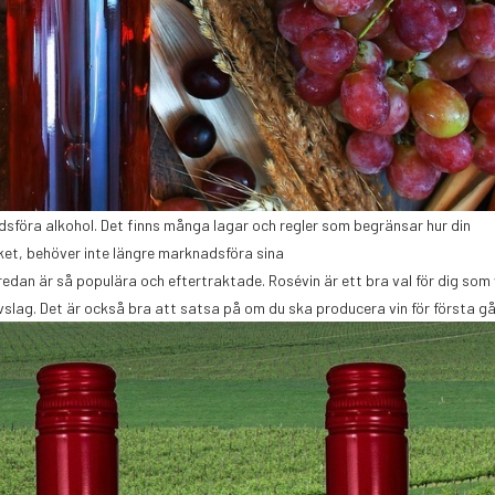
adsföra alkohol. Det finns många lagar och regler som begränsar hur din
ket, behöver inte längre marknadsföra sina
edan är så populära och eftertraktade. Rosévin är ett bra val för dig som v
slag. Det är också bra att satsa på om du ska producera vin för första g