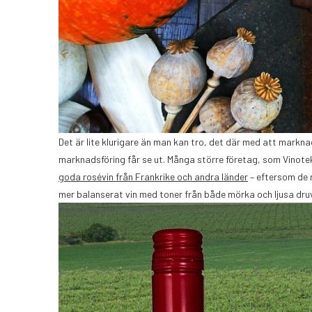
Det är lite klurigare än man kan tro, det där med att markn
marknadsföring får se ut. Många större företag, som Vinote
goda rosévin från Frankrike och andra länder
– eftersom de r
mer balanserat vin med toner från både mörka och ljusa druv