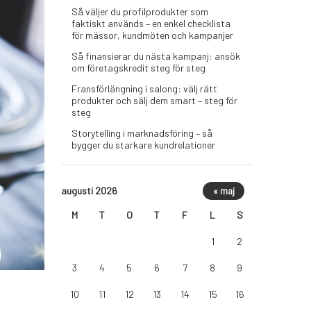
Så väljer du profilprodukter som
faktiskt används – en enkel checklista
för mässor, kundmöten och kampanjer
Så finansierar du nästa kampanj: ansök
om företagskredit steg för steg
Fransförlängning i salong: välj rätt
produkter och sälj dem smart – steg för
steg
Storytelling i marknadsföring – så
bygger du starkare kundrelationer
augusti 2026
« maj
M
T
O
T
F
L
S
1
2
3
4
5
6
7
8
9
10
11
12
13
14
15
16