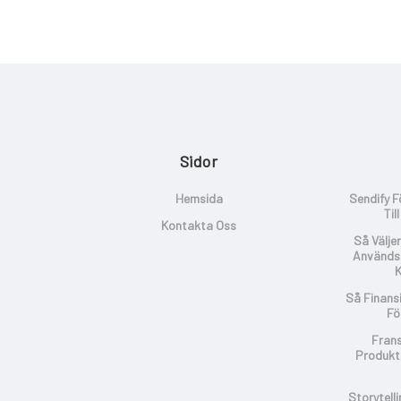
Sidor
Hemsida
Sendify F
Til
Kontakta Oss
Så Välje
Används 
K
Så Finans
Fö
Frans
Produkt
Storytell