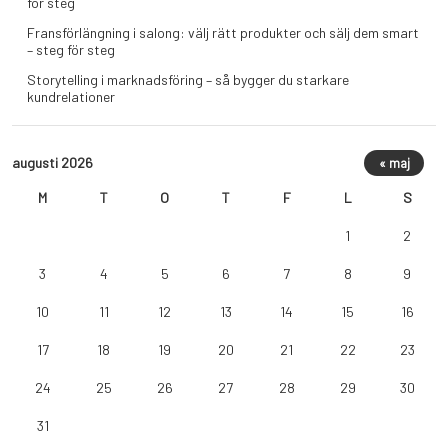
för steg
Fransförlängning i salong: välj rätt produkter och sälj dem smart
– steg för steg
Storytelling i marknadsföring – så bygger du starkare
kundrelationer
augusti 2026
« maj
M
T
O
T
F
L
S
1
2
3
4
5
6
7
8
9
10
11
12
13
14
15
16
17
18
19
20
21
22
23
24
25
26
27
28
29
30
31