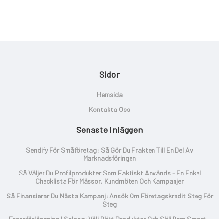
Sidor
Hemsida
Kontakta Oss
Senaste Inläggen
Sendify För Småföretag: Så Gör Du Frakten Till En Del Av
Marknadsföringen
Så Väljer Du Profilprodukter Som Faktiskt Används – En Enkel
Checklista För Mässor, Kundmöten Och Kampanjer
Så Finansierar Du Nästa Kampanj: Ansök Om Företagskredit Steg För
Steg
Fransförlängning I Salong: Välj Rätt Produkter Och Sälj Dem Smart –