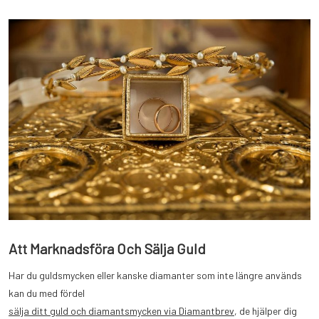
Att Marknadsföra Och Sälja Guld
Har du guldsmycken eller kanske diamanter som inte längre används
kan du med fördel
sälja ditt guld och diamantsmycken via Diamantbrev
, de hjälper dig