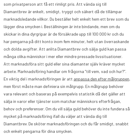
som privatperson att få ett rimligt pris. Att vända sig till
Diamantbrev är enkelt, smidigt, tryggt och säkert då de tillämpar
marknadsledande villkor. Du beställer helt enkelt hem ett brev som du
lägger dina smycken i. Beställningen är inte bindande, men om du
skickar in dina dyrgripar är de försäkrade upp till 100 000 kr och du
har pengarna på ditt konto inom fem minuter, helt utan överraskande
och dolda avgifter. Att anlita Diamantbrev och sälja guld kan passa
många olika människor i mer eller mindre pressade livssituationer.
Att marknadsföra sitt guld eller sina diamanter själv kräver mycket
arbete. Marknadsföring handlar om frågorna ”till vem, vad och hur?”.
En viktig del i marknadsföringen är att
anpassa den efter målgruppen
,
men först måste man definiera sin målgrupp. En målgrupp behöver
vara relevant och baseras på exempelvis statistik då det gäller att
sälja in varor eller tjänster som matchar människors efterfrågan,
behov och preferenser. Om du vill sälja guld behöver du inte fundera så
mycket på marknadsföring ifall du väljer att vända dig till
Diamantbrev. De sköter marknadsföringen och du får smidigt, snabbt
och enkelt pengarna för dina smycken.