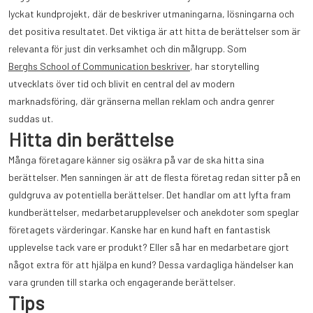
lyckat kundprojekt, där de beskriver utmaningarna, lösningarna och
det positiva resultatet. Det viktiga är att hitta de berättelser som är
relevanta för just din verksamhet och din målgrupp. Som
Berghs School of Communication beskriver
, har storytelling
utvecklats över tid och blivit en central del av modern
marknadsföring, där gränserna mellan reklam och andra genrer
suddas ut.
Hitta din berättelse
Många företagare känner sig osäkra på var de ska hitta sina
berättelser. Men sanningen är att de flesta företag redan sitter på en
guldgruva av potentiella berättelser. Det handlar om att lyfta fram
kundberättelser, medarbetarupplevelser och anekdoter som speglar
företagets värderingar. Kanske har en kund haft en fantastisk
upplevelse tack vare er produkt? Eller så har en medarbetare gjort
något extra för att hjälpa en kund? Dessa vardagliga händelser kan
vara grunden till starka och engagerande berättelser.
Tips