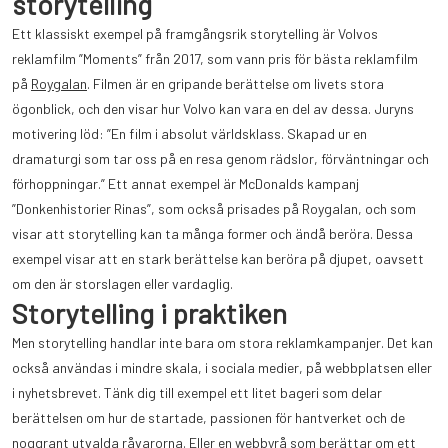
storytelling
Ett klassiskt exempel på framgångsrik storytelling är Volvos
reklamfilm ”Moments” från 2017, som vann pris för bästa reklamfilm
på
Roygalan
. Filmen är en gripande berättelse om livets stora
ögonblick, och den visar hur Volvo kan vara en del av dessa. Juryns
motivering löd: ”En film i absolut världsklass. Skapad ur en
dramaturgi som tar oss på en resa genom rädslor, förväntningar och
förhoppningar.” Ett annat exempel är McDonalds kampanj
”Donkenhistorier Rinas”, som också prisades på Roygalan, och som
visar att storytelling kan ta många former och ändå beröra. Dessa
exempel visar att en stark berättelse kan beröra på djupet, oavsett
om den är storslagen eller vardaglig.
Storytelling i praktiken
Men storytelling handlar inte bara om stora reklamkampanjer. Det kan
också användas i mindre skala, i sociala medier, på webbplatsen eller
i nyhetsbrevet. Tänk dig till exempel ett litet bageri som delar
berättelsen om hur de startade, passionen för hantverket och de
noggrant utvalda råvarorna. Eller en webbyrå som berättar om ett