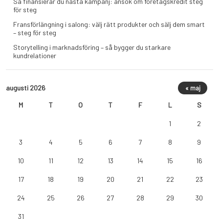
Så finansierar du nästa kampanj: ansök om företagskredit steg
för steg
Fransförlängning i salong: välj rätt produkter och sälj dem smart
– steg för steg
Storytelling i marknadsföring – så bygger du starkare
kundrelationer
augusti 2026
« maj
M
T
O
T
F
L
S
1
2
3
4
5
6
7
8
9
10
11
12
13
14
15
16
17
18
19
20
21
22
23
24
25
26
27
28
29
30
31