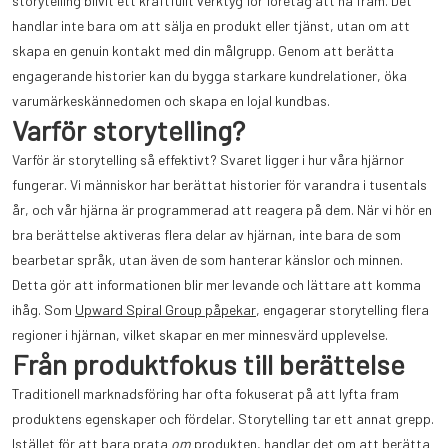
storytelling blivit ett kraftfullt verktyg för företag att nå fram. Det
handlar inte bara om att sälja en produkt eller tjänst, utan om att
skapa en genuin kontakt med din målgrupp. Genom att berätta
engagerande historier kan du bygga starkare kundrelationer, öka
varumärkeskännedomen och skapa en lojal kundbas.
Varför storytelling?
Varför är storytelling så effektivt? Svaret ligger i hur våra hjärnor
fungerar. Vi människor har berättat historier för varandra i tusentals
år, och vår hjärna är programmerad att reagera på dem. När vi hör en
bra berättelse aktiveras flera delar av hjärnan, inte bara de som
bearbetar språk, utan även de som hanterar känslor och minnen.
Detta gör att informationen blir mer levande och lättare att komma
ihåg. Som
Upward Spiral Group påpekar
, engagerar storytelling flera
regioner i hjärnan, vilket skapar en mer minnesvärd upplevelse.
Från produktfokus till berättelse
Traditionell marknadsföring har ofta fokuserat på att lyfta fram
produktens egenskaper och fördelar. Storytelling tar ett annat grepp.
Istället för att bara prata
om
produkten, handlar det om att berätta