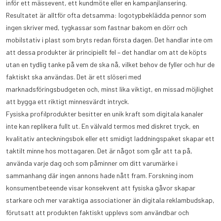
inför ett mässevent, ett kundmöte eller en kampanjlansering.
Resultatet är alltför ofta detsamma: logotypbeklädda pennor som
ingen skriver med, tygkassar som fastnar bakom en dörr och
mobilstativ i plast som bryts redan första dagen. Det handlar inte om
att dessa produkter är principiellt fel – det handlar om att de köpts
utan en tydlig tanke på vem de ska nå, vilket behov de fyller och hur de
faktiskt ska användas. Det är ett slöseri med
marknadsföringsbudgeten och, minst lika viktigt, en missad möjlighet
att bygga ett riktigt minnesvärdt intryck.
Fysiska profilprodukter besitter en unik kraft som digitala kanaler
inte kan replikera fullt ut. En välvald termos med diskret tryck, en
kvalitativ anteckningsbok eller ett smidigt laddningspaket skapar ett
taktilt minne hos mottagaren. Det är något som går att ta på,
använda varje dag och som påminner om ditt varumärke i
sammanhang där ingen annons hade nått fram. Forskning inom
konsumentbeteende visar konsekvent att fysiska gåvor skapar
starkare och mer varaktiga associationer än digitala reklambudskap,
förutsatt att produkten faktiskt upplevs som användbar och