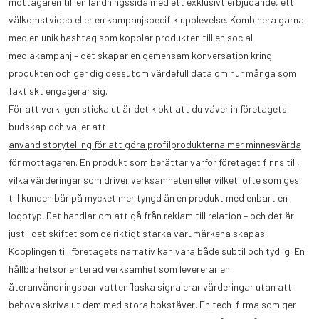
mottagaren till en landningssida med ett exklusivt erbjudande, ett
välkomstvideo eller en kampanjspecifik upplevelse. Kombinera gärna
med en unik hashtag som kopplar produkten till en social
mediakampanj – det skapar en gemensam konversation kring
produkten och ger dig dessutom värdefull data om hur många som
faktiskt engagerar sig.
För att verkligen sticka ut är det klokt att du väver in företagets
budskap och väljer att
använd storytelling för att göra profilprodukterna mer minnesvärda
för mottagaren. En produkt som berättar varför företaget finns till,
vilka värderingar som driver verksamheten eller vilket löfte som ges
till kunden bär på mycket mer tyngd än en produkt med enbart en
logotyp. Det handlar om att gå från reklam till relation – och det är
just i det skiftet som de riktigt starka varumärkena skapas.
Kopplingen till företagets narrativ kan vara både subtil och tydlig. En
hållbarhetsorienterad verksamhet som levererar en
återanvändningsbar vattenflaska signalerar värderingar utan att
behöva skriva ut dem med stora bokstäver. En tech-firma som ger