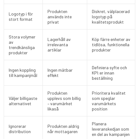
Produkten
Diskret, välplacerad
Logotyp i för
används inte
logotyp på
stort format
privat
kvalitetsprodukt
Stora volymer
Lagerhåll av
Köp färre enheter av
av
irrelevanta
tidlösa, funktionella
trendkänsliga
artiklar
produkter
produkter
Definiera syfte och
Ingen koppling
Ingen mätbar
KPI:er innan
till kampanjmål
effekt
beställning
Produkten
Prioritera kvalitet
Väljer billigaste
upplevs som billig
som speglar
alternativet
– varumärket
varumärkets
likaså
position
Planera
Ignorerar
Produkten aldrig
leveranskedjan som
distribution
når mottagaren
en del av kampanjen