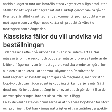
sprida budgeten tunt och beställa stora volymer av billiga produkter i
stället för att köpa ett begränsat antal riktigt genomtänkta gåvor.
Kvalitet slår alltid kvantitet när det kommer till profilprodukter – en
mottagare som verkligen uppskattar sin produkt är värd tio
mottagare som slänger den.
Klassiska fällor du vill undvika vid
beställningen
Tidspressens effekt på inköpsbeslut kan inte underskattas. När
mässan är om tre veckor och budgeten måste förbrukas tenderar de
kritiska frågorna – vem är mottagaren, vad ska produkten göra, hur
ska den distribueras – att hamna i skymundan. Resultatet är
förutsägbart: en beställning som görs på magkänsla, med för stor
logotyp och utan någon egentlig koppling till kampanjens mål. Sätt
deadlines för inköpsbeslut långt innan eventet och gör dem till en del
av eventplaneringen, inte ett sista-minuten-tillägg.
En av de vanligaste designmissarna är att placera logotypen för stort
och prominent. Det kan kännas naturligt ur ett varumärkesperspektiv,