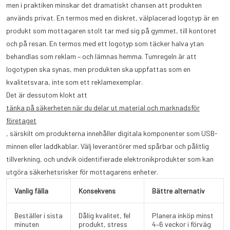
men i praktiken minskar det dramatiskt chansen att produkten
används privat. En termos med en diskret, välplacerad logotyp är en
produkt som mottagaren stolt tar med sig på gymmet, till kontoret
och på resan. En termos med ett logotyp som täcker halva ytan
behandlas som reklam – och lämnas hemma. Tumregeln är att
logotypen ska synas, men produkten ska uppfattas som en
kvalitetsvara, inte som ett reklamexemplar.
Det är dessutom klokt att
tänka på säkerheten när du delar ut material och marknadsför
företaget
, särskilt om produkterna innehåller digitala komponenter som USB-
minnen eller laddkablar. Välj leverantörer med spårbar och pålitlig
tillverkning, och undvik oidentifierade elektronikprodukter som kan
utgöra säkerhetsrisker för mottagarens enheter.
Vanlig fälla
Konsekvens
Bättre alternativ
Beställer i sista
Dålig kvalitet, fel
Planera inköp minst
minuten
produkt, stress
4–6 veckor i förväg