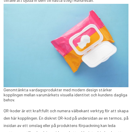
tillfälle att bjuda in dem till nästa steg i kundresan.
Genomtänkta vardagsprodukter med modern design stärker
kopplingen mellan varumärkets visuella identitet och kundens dagliga
behov.
QR-koder är ett kraftfullt och numera välbekant verktyg för att skapa
den här kopplingen. En diskret QR-kod på undersidan av en termos, på
insidan av ett omslag eller på produktens förpackning kan leda