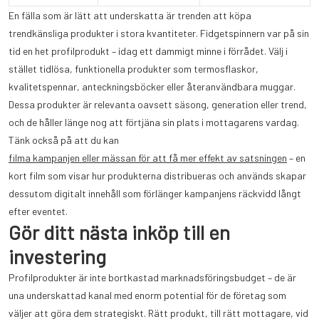
En fälla som är lätt att underskatta är trenden att köpa
trendkänsliga produkter i stora kvantiteter. Fidgetspinnern var på sin
tid en het profilprodukt – idag ett dammigt minne i förrådet. Välj i
stället tidlösa, funktionella produkter som termosflaskor,
kvalitetspennar, anteckningsböcker eller återanvändbara muggar.
Dessa produkter är relevanta oavsett säsong, generation eller trend,
och de håller länge nog att förtjäna sin plats i mottagarens vardag.
Tänk också på att du kan
filma kampanjen eller mässan för att få mer effekt av satsningen
– en
kort film som visar hur produkterna distribueras och används skapar
dessutom digitalt innehåll som förlänger kampanjens räckvidd långt
efter eventet.
Gör ditt nästa inköp till en
investering
Profilprodukter är inte bortkastad marknadsföringsbudget – de är
una underskattad kanal med enorm potential för de företag som
väljer att göra dem strategiskt. Rätt produkt, till rätt mottagare, vid