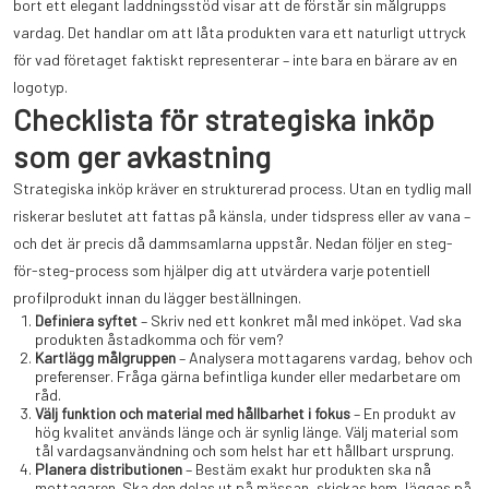
bort ett elegant laddningsstöd visar att de förstår sin målgrupps
vardag. Det handlar om att låta produkten vara ett naturligt uttryck
för vad företaget faktiskt representerar – inte bara en bärare av en
logotyp.
Checklista för strategiska inköp
som ger avkastning
Strategiska inköp kräver en strukturerad process. Utan en tydlig mall
riskerar beslutet att fattas på känsla, under tidspress eller av vana –
och det är precis då dammsamlarna uppstår. Nedan följer en steg-
för-steg-process som hjälper dig att utvärdera varje potentiell
profilprodukt innan du lägger beställningen.
Definiera syftet
– Skriv ned ett konkret mål med inköpet. Vad ska
produkten åstadkomma och för vem?
Kartlägg målgruppen
– Analysera mottagarens vardag, behov och
preferenser. Fråga gärna befintliga kunder eller medarbetare om
råd.
Välj funktion och material med hållbarhet i fokus
– En produkt av
hög kvalitet används länge och är synlig länge. Välj material som
tål vardagsanvändning och som helst har ett hållbart ursprung.
Planera distributionen
– Bestäm exakt hur produkten ska nå
mottagaren. Ska den delas ut på mässan, skickas hem, läggas på