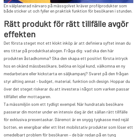
En välplanerad närvaro på mässgolvet kräver profilprodukter som
både sticker ut och fyller en praktisk funktion för besökaren i stunden.
Rätt produkt för rätt tillfälle avgör
effekten
Det första steget mot ett klokt inköp är att definiera syftet innan du
ens tittar på produktkatalogen. Fråga dig: vad ska den här
produkten åstadkomma? Ska den skapa ett positivt första intryck
hos en okänd mässbesökare, belöna en lojal kund, välkomna en ny
medarbetare eller kickstarta en säljkampanj? Svaret på den frågan
styr allting annat – budget, material, funktion och design. Hoppar du
över det steget riskerar du att investera i något som varken passar
tillfället eller mottagaren.
Ta mässmiljön som ett tydligt exempel. När hundratals besökare
passerar din monter under en intensiv dag är det sällan rätt tillfälle
för exklusiva presentaskar. Däremot är en snygg tygkasse med rejäl
botten, en energibar eller ett litet mobilstativ produkter som löser ett
omedelbart problem för besökaren – de bär redan på en tung