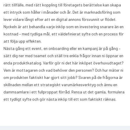
rätt tillfälle, med rätt koppling till företagets berättelse kan skapa
ett intryck som håller i månader och år. Det är marknadsföring som
lever vidare långt efter att en digital annons försvunnit ur flödet.
Nyckeln är att behandla varje inköp som en investering snarare än en
kostnad – med tydliga mål, ett väldefinierat syfte och en process för
att följa upp effekten.
Nästa gång ett event, en onboarding eller en kampanj är på gång –
sätt dig ner med teamet och ställ tre enkla frågor innan ni öppnar en
enda produktkatalog. Varför gör ni det här inköpet överhuvudtaget?
Vem är mottagaren och vad behöver den personen? Och hur mäter ni
om produkten faktiskt har gjort sitt jobb? Svaren på de frågorna är
skillnaden mellan ett strategiskt varumärkesverktyg och ännu en
dammsamlare i ett fullproppat förråd. Rensa ut det gamla, formulera
ett tydligt syfte och gör nästa inköp till ett som faktiskt räknas.