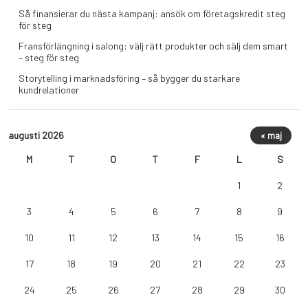
Så finansierar du nästa kampanj: ansök om företagskredit steg
för steg
Fransförlängning i salong: välj rätt produkter och sälj dem smart
– steg för steg
Storytelling i marknadsföring – så bygger du starkare
kundrelationer
augusti 2026
« maj
M
T
O
T
F
L
S
1
2
3
4
5
6
7
8
9
10
11
12
13
14
15
16
17
18
19
20
21
22
23
24
25
26
27
28
29
30