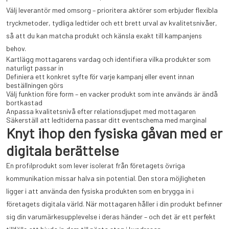
Välj leverantör med omsorg – prioritera aktörer som erbjuder flexibla
tryckmetoder, tydliga ledtider och ett brett urval av kvalitetsnivåer,
så att du kan matcha produkt och känsla exakt till kampanjens
behov.
Kartlägg mottagarens vardag och identifiera vilka produkter som
naturligt passar in
Definiera ett konkret syfte för varje kampanj eller event innan
beställningen görs
Välj funktion före form – en vacker produkt som inte används är ändå
bortkastad
Anpassa kvalitetsnivå efter relationsdjupet med mottagaren
Säkerställ att ledtiderna passar ditt eventschema med marginal
Knyt ihop den fysiska gåvan med er
digitala berättelse
En profilprodukt som lever isolerat från företagets övriga
kommunikation missar halva sin potential. Den stora möjligheten
ligger i att använda den fysiska produkten som en brygga in i
företagets digitala värld. När mottagaren håller i din produkt befinner
sig din varumärkesupplevelse i deras händer – och det är ett perfekt