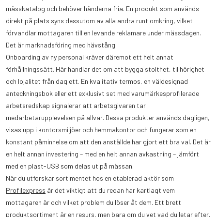
mässkatalog och behöver händerna fria. En produkt som används
direkt på plats syns dessutom av alla andra runt omkring, vilket
förvandlar mottagaren till en levande reklamare under mässdagen.
Det är marknadsföring med hävstång.
Onboarding av ny personal kräver däremot ett helt annat
förhållningssätt. Här handlar det om att bygga stolthet, tillhörighet
och lojalitet från dag ett. En kvalitativ termos, en väldesignad
anteckningsbok eller ett exklusivt set med varumärkesprofilerade
arbetsredskap signalerar att arbetsgivaren tar
medarbetarupplevelsen på allvar. Dessa produkter används dagligen,
visas upp i kontorsmiljöer och hemmakontor och fungerar som en
konstant påminnelse om att den anställde har gjort ett bra val. Det är
en helt annan investering – med en helt annan avkastning – jämfört
med en plast-USB som delas ut på mässan.
När du utforskar sortimentet hos en etablerad aktör som
Profilexpress
är det viktigt att du redan har kartlagt vem
mottagaren är och vilket problem du löser åt dem. Ett brett
produktsortiment är en resurs, men bara om du vet vad du letar efter.