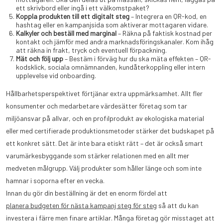
ett skrivbord eller ingå i ett välkomstpaket?
Koppla produkten till ett digitalt steg
– Integrera en QR-kod, en
hashtag eller en kampanjsida som aktiverar mottagaren vidare.
Kalkyler och beställ med marginal
– Räkna på faktisk kostnad per
kontakt och jämför med andra marknadsföringskanaler. Kom ihåg
att räkna in frakt, tryck och eventuell förpackning.
Mät och följ upp
– Bestäm i förväg hur du ska mäta effekten – QR-
kodsklick, sociala omnämnanden, kundåterkoppling eller intern
upplevelse vid onboarding.
Hållbarhetsperspektivet förtjänar extra uppmärksamhet. Allt fler
konsumenter och medarbetare värdesätter företag som tar
miljöansvar på allvar, och en profilprodukt av ekologiska material
eller med certifierade produktionsmetoder stärker det budskapet på
ett konkret sätt. Det är inte bara etiskt rätt – det är också smart
varumärkesbyggande som stärker relationen med en allt mer
medveten målgrupp. Välj produkter som håller länge och som inte
hamnar i soporna efter en vecka.
Innan du gör din beställning är det en enorm fördel att
planera budgeten för nästa kampanj steg för steg
så att du kan
investera i färre men finare artiklar. Många företag gör misstaget att